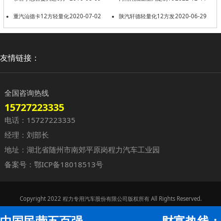
搅拌车一台
重汽汕德卡12方轻量化
2020-07-02
台负压救护车交车仪式
陕汽轩德轻量化12方发
2020-06-29
发车贵州遵义
车四川雅安
友情链接：
全国咨询热线
15727223335
电话：15727223335
经理：刘部长
地址：湖北省随州市南郊平原岗程力汽车工业园
备案号：
鄂ICP备18018513号
Copyright 2022 程力专用汽车股份有限公司版权所有 All Rights Reserved.
中国民营五百强
财富热线：