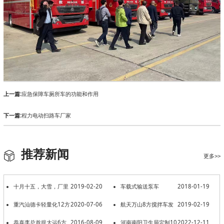
上一篇:
应急保障车厕所车的功能和作用
下一篇:
程力电动扫路车厂家
推荐新闻
更多>>
十月十五，大雪，厂里
2019-02-20
车载式输送泵车
2018-01-19
的搅拌车银装素抹
重汽汕德卡轻量化12方
2020-07-06
航天万山8方搅拌车发
2019-02-19
发车！
恭喜李总首提大运6方
2016-08-09
往新疆和田
河南南阳卫生局定制10
2022-12-11