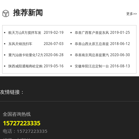
推荐新闻
更多>>
航天万山8方搅拌车发
2019-02-19
恭喜广西客户喜提东风
2019-01-25
往新疆和田
东风天锦洗扫车
2026-07-03
劲诺6方搅拌车3台
恭喜山西太原王总喜提
2018-06-12
重汽汕德卡轻量化12方
2020-06-28
2台东风6方搅拌车
恭喜南京周总喜提重汽
2020-06-30
出发湖南
陕西咸阳通顺商砼定购
2019-05-16
汕德卡12方轻量化一台
安徽阜阳汪总定制一台
2016-08-13
10台15方搅拌车
东风6方搅拌车
友情链接：
全国咨询热线
15727223335
电话：15727223335