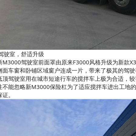
0驾驶室，舒适升级
3000驾驶室前面罩由原来F3000风格升级为新款X
侧面车窗和卧铺区域窗户连成一片，带来了极其的驾驶
驾驶室用在城市短途行车的搅拌车上极为合适，较窄
性不能忽略新M3000保险杠为了适应搅拌车进出工地
保证。