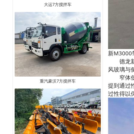
大运7方搅拌车
新M300
德龙新M
风玻璃与
窄体低顶
重汽豪沃7方搅拌车
提到通过
过性得以