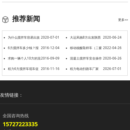
推荐新闻
更多>>
为什么搅拌车容易出故
2020-07-01
大运风驰8方出发陕西
2020-06-24
障，因为你没注意这几个征兆
6方搅拌车多少钱？报
2016-12-04
西安
移动核酸取样车（二窗
2022-04-26
价多少？
求购一辆个人10方的混
2016-09-09
三窗）
混凝土搅拌车安全操作
2020-06-26
泥土搅拌车
程力6方搅拌车现车促
2016-11-16
注意事项
程力电动扫路车厂家
2026-07-01
销
友情链接：
全国咨询热线
15727223335