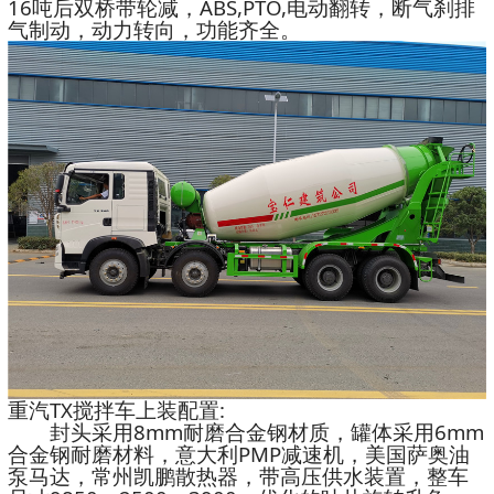
16吨后双桥带轮减，ABS,PTO,电动翻转，断气刹排
气制动，动力转向，功能齐全。
重汽TX搅拌车上装配置:
封头采用8mm耐磨合金钢材质，罐体采用6mm
合金钢耐磨材料，意大利PMP减速机，美国萨奥油
泵马达，常州凯鹏散热器，带高压供水装置，整车