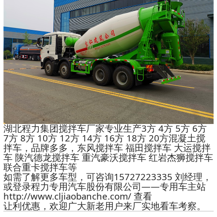
湖北程力集团搅拌车厂家专业生产3方 4方 5方 6方
7方 8方 10方 12方 14方 16方 18方 20方混凝土搅
拌车，品牌多多，东风搅拌车 福田搅拌车 大运搅拌
车 陕汽德龙搅拌车 重汽豪沃搅拌车 红岩杰狮搅拌车
联合重卡搅拌车等
如需了解更多车型，可咨询15727223335 刘经理，
或登录程力专用汽车股份有限公司——专用车主站
http://www.cljiaobanche.com/ 查看
让利优惠，欢迎广大新老用户来厂实地看车考察。