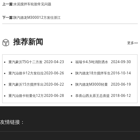
上一篇:
水泥搅拌车轮胎常见问题
下一篇:
陕汽德龙M300012方发往浙江
推荐新闻
更多>>
重汽豪沃T5G十二方发
2020-04-23
福瑞卡4.5吨消防洒水
2024-09-30
往江苏
重汽汕德卡12方发往拉
2020-06-26
车发往安徽合肥
陕汽德龙18方搅拌车生
2016-10-14
萨
重汽豪沃15方搅拌车出
2020-06-22
产现场
陕汽德龙M3000轻量
2020-06-19
发云南
重汽汕德卡轻量化12方
2020-06-28
化12方搅拌车发往贵州贵阳
恭喜山西太原王总喜提
2018-06-12
出发湖南
2台东风6方搅拌车
友情链接：