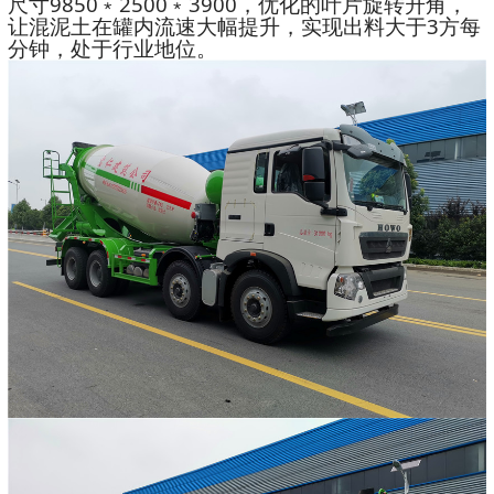
尺寸9850﹡2500﹡3900，优化的叶片旋转升角，
让混泥土在罐内流速大幅提升，实现出料大于3方每
分钟，处于行业地位。