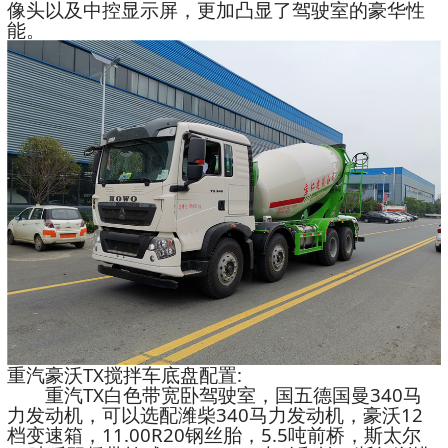
像头以及中控显示屏，更加凸显了驾驶室的豪华性
能。
重汽豪沃TX搅拌车底盘配置:
重汽TX白色带宽卧驾驶室，国五德国曼340马
力发动机，可以选配潍柴340马力发动机，豪沃12
档变速箱，11.00R20钢丝胎，5.5吨前桥，斯太尔