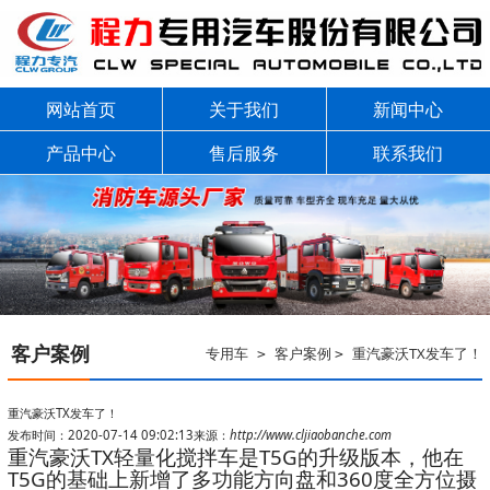
网站首页
关于我们
新闻中心
产品中心
售后服务
联系我们
客户案例
专用车
客户案例
重汽豪沃TX发车了！
>
>
重汽豪沃TX发车了！
发布时间：2020-07-14 09:02:13
来源：
http://www.cljiaobanche.com
重汽豪沃TX轻量化搅拌车是T5G的升级版本，他在
T5G的基础上新增了多功能方向盘和360度全方位摄