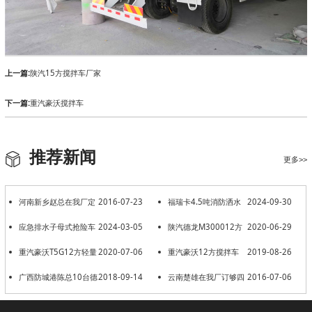
上一篇:
陕汽15方搅拌车厂家
下一篇:
重汽豪沃搅拌车
推荐新闻
更多>>
河南新乡赵总在我厂定
2016-07-23
福瑞卡4.5吨消防洒水
2024-09-30
购2台6.5方大运搅拌车
应急排水子母式抢险车
2024-03-05
车发往安徽合肥
陕汽德龙M300012方
2020-06-29
排涝车发车广西
重汽豪沃T5G12方轻量
2020-07-06
发往贵州遵义
重汽豪沃12方搅拌车
2019-08-26
化出发江苏南京
广西防城港陈总10台德
2018-09-14
云南楚雄在我厂订够四
2016-07-06
龙12方提车
台10方搅拌车