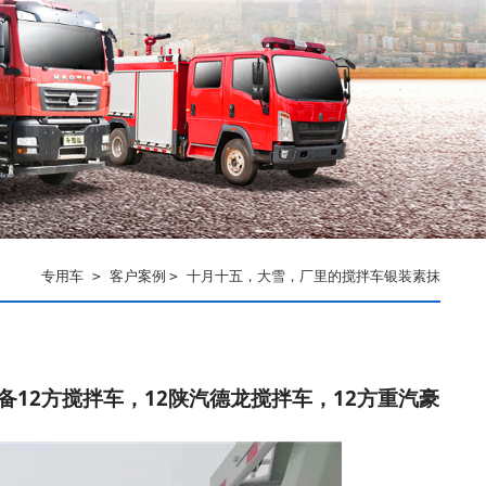
专用车
客户案例
十月十五，大雪，厂里的搅拌车银装素抹
>
>
12方搅拌车，12陕汽德龙搅拌车，12方重汽豪