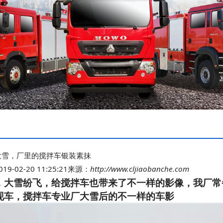
大雪，厂里的搅拌车银装素抹
-02-20 11:25:21
来源：
http://www.cljiaobanche.com
，大雪纷飞，给搅拌车也带来了不一样的影像，我厂常备
现车，搅拌车专业厂大雪后的不一样的车影