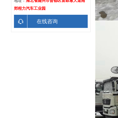
地址：
湖北省随州市曾都区雷鼓墩大道南
郊程力汽车工业园
在线咨询