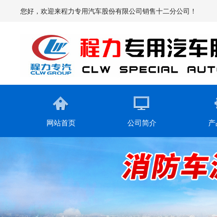
您好，欢迎来程力专用汽车股份有限公司销售十二分公司！
网站首页
公司简介
产