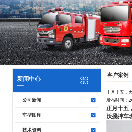
客户案例
新闻中心
十月十五，
公司新闻
发布时间：2019
正月十五
车型图库
沃搅拌车
技术资料