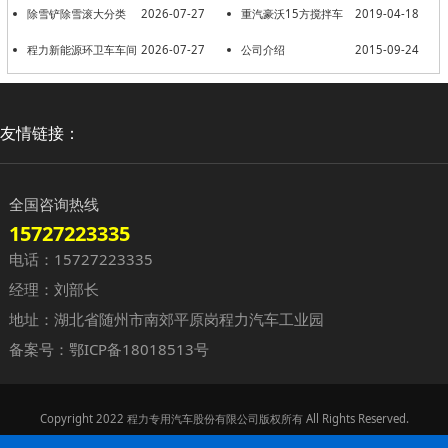
车国五现车销售
除雪铲除雪滚大分类
2026-07-27
重汽豪沃15方搅拌车
2019-04-18
程力新能源环卫车车间
2026-07-27
公司介绍
2015-09-24
友情链接：
全国咨询热线
15727223335
电话：15727223335
经理：刘部长
地址：湖北省随州市南郊平原岗程力汽车工业园
备案号：
鄂ICP备18018513号
Copyright 2022 程力专用汽车股份有限公司版权所有 All Rights Reserved.