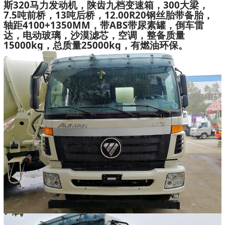
斯320马力发动机，陕齿九档变速箱，300大梁，
7.5吨前桥，13吨后桥，12.00R20钢丝胎带备胎，
轴距4100+1350MM，带ABS带尿素罐，倒车雷
达，电动玻璃，沙漠滤芯，空调，整备质量
15000kg，总质量25000kg，有燃油环保。