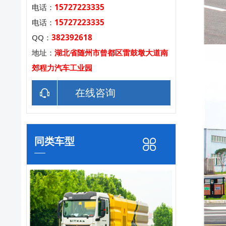
电话：
15727223335
电话：
15727223335
QQ：
382392618
地址：
湖北省随州市曾都区雷鼓墩大道南
郊程力汽车工业园
在线咨询
同类车型