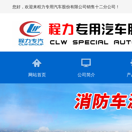
您好，欢迎来程力专用汽车股份有限公司销售十二分公司！
网站首页
公司简介
产