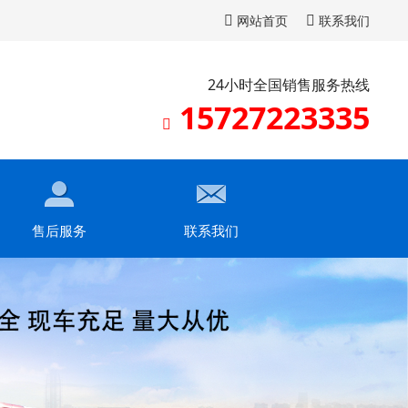
网站首页
联系我们
24小时全国销售服务热线
15727223335
售后服务
联系我们