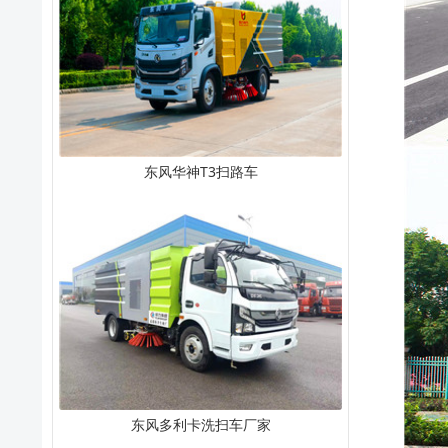
东风华神T3扫路车
东风多利卡洗扫车厂家