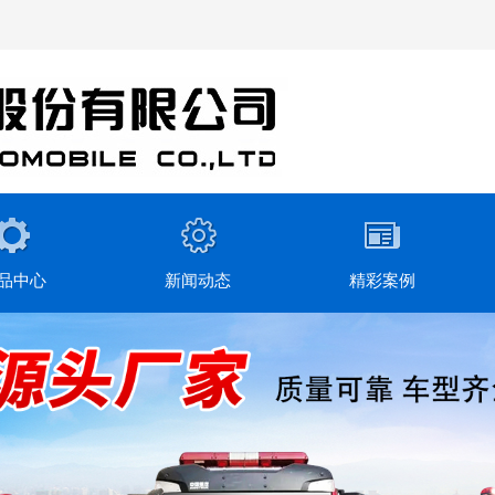
品中心
新闻动态
精彩案例