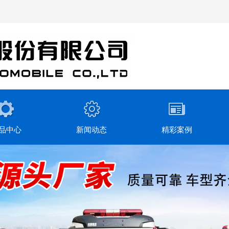
品中心
新闻动态
精彩案例