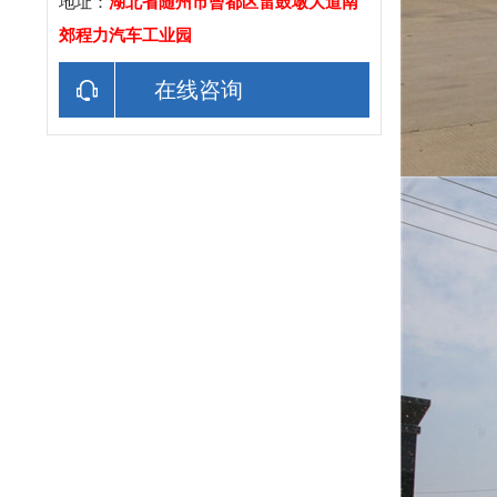
地址：
湖北省随州市曾都区雷鼓墩大道南
郊程力汽车工业园
在线咨询