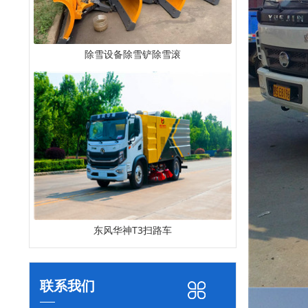
除雪设备除雪铲除雪滚
东风华神T3扫路车
联系我们