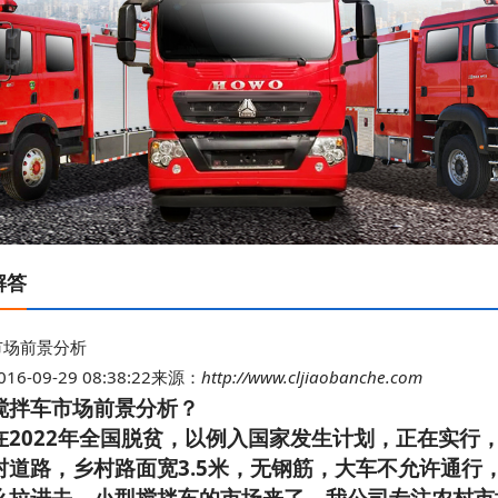
解答
市场前景分析
-09-29 08:38:22
来源：
http://www.cljiaobanche.com
搅拌车市场前景分析？
在2022年全国脱贫，以例入国家发生计划，正在实行
村道路，乡村路面宽3.5米，无钢筋，大车不允许通行
么拉进去，小型搅拌车的市场来了，我公司专注农村市场，