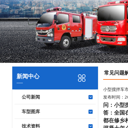
常见问题
新闻中心
小型搅拌车
公司新闻
发布时间：2016
问：小型
车型图库
答：全国
都在修乡
技术资料
混凝土怎