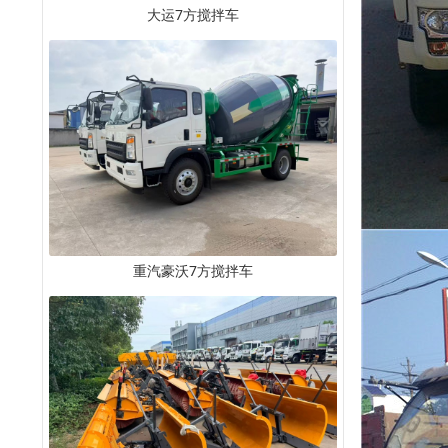
大运7方搅拌车
重汽豪沃7方搅拌车