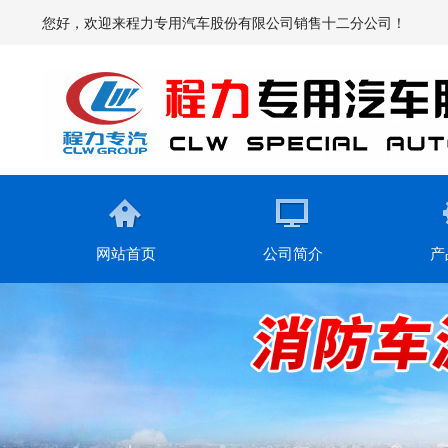
您好，欢迎来程力专用汽车股份有限公司销售十二分公司！
网站首页
公司简介
产