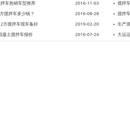
搅拌车热销车型推荐
2016-11-03
搅拌
7方搅拌车多少钱？
2016-08-28
搅拌
12方搅拌车现车备好
2019-02-20
生产
混凝土搅拌车报价
2016-07-24
大运