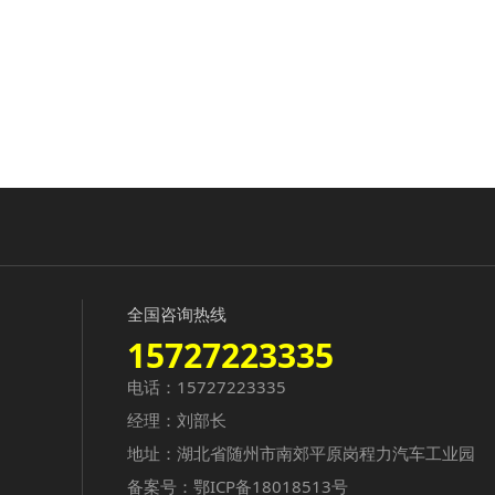
全国咨询热线
15727223335
电话：15727223335
经理：刘部长
地址：湖北省随州市南郊平原岗程力汽车工业园
备案号：
鄂ICP备18018513号