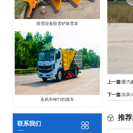
除雪设备除雪铲除雪滚
上一篇:
重汽
下一篇:
东风
东风华神T3扫路车
推荐
联系我们