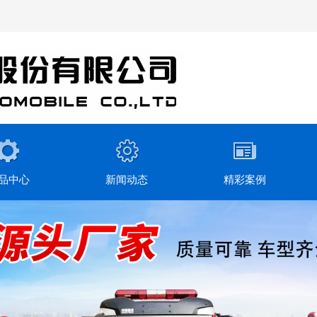
品中心
新闻动态
精彩案例