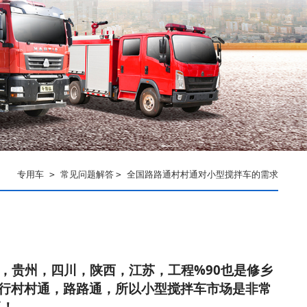
专用车
常见问题解答
全国路路通村村通对小型搅拌车的需求
>
>
，贵州，四川，陕西，江苏，工程%90也是修乡
行村村通，路路通，所以小型搅拌车市场是非常
工！