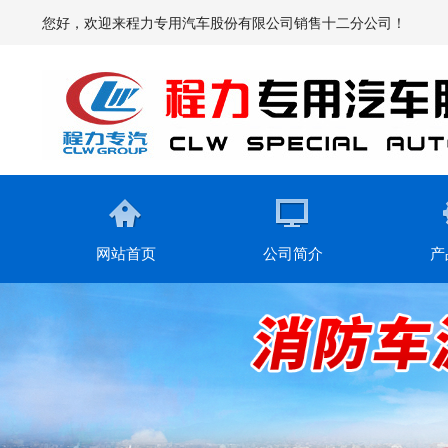
您好，欢迎来程力专用汽车股份有限公司销售十二分公司！
网站首页
公司简介
产