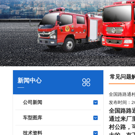
常见问题
新闻中心
全国路路通
公司新闻
发布时间：2016
全国路路
车型图库
通过来厂
村公路，
技术资料
大的，有