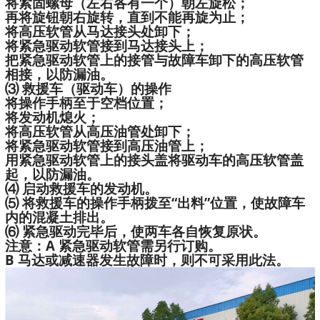
将紧固螺母（左右各有一个）朝左旋松；
再将旋钮朝右旋转，直到不能再旋为止；
将高压软管从马达接头处卸下；
将紧急驱动软管接到马达接头上；
把紧急驱动软管上的接管与故障车卸下的高压软管
相接，以防漏油。
⑶ 救援车（驱动车）的操作
将操作手柄至于空档位置；
将发动机熄火；
将高压软管从高压油管处卸下；
将紧急驱动软管接到高压油管上；
用紧急驱动软管上的接头盖将驱动车的高压软管盖
起，以防漏油。
⑷ 启动救援车的发动机。
⑸ 将救援车的操作手柄拨至“出料”位置，使故障车
内的混凝土排出。
⑹ 紧急驱动完毕后，使两车各自恢复原状。
注意：A 紧急驱动软管需另行订购。
B 马达或减速器发生故障时，则不可采用此法。