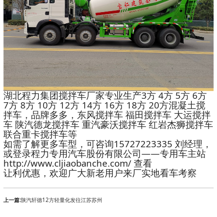
湖北程力集团搅拌车厂家专业生产3方 4方 5方 6方
7方 8方 10方 12方 14方 16方 18方 20方混凝土搅
拌车，品牌多多，东风搅拌车 福田搅拌车 大运搅拌
车 陕汽德龙搅拌车 重汽豪沃搅拌车 红岩杰狮搅拌车
联合重卡搅拌车等
如需了解更多车型，可咨询15727223335 刘经理，
或登录程力专用汽车股份有限公司——专用车主站
http://www.cljiaobanche.com/ 查看
让利优惠，欢迎广大新老用户来厂实地看车考察
上一篇:
陕汽轩德12方轻量化发往江苏苏州