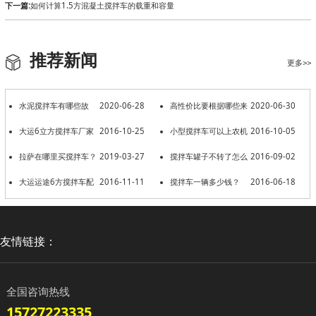
下一篇:
如何计算1.5方混凝土搅拌车的载重和容量
推荐新闻
更多>>
水泥搅拌车有哪些故
2020-06-28
高性价比要根据哪些来
2020-06-30
障？
大运6立方搅拌车厂家
2016-10-25
选择？
小型搅拌车可以上农机
2016-10-05
推荐
拉萨在哪里买搅拌车？
2019-03-27
牌吗？
搅拌车罐子不转了怎么
2016-09-02
大运运途6方搅拌车配
2016-11-11
不办？
搅拌车一辆多少钱？
2016-06-18
制实图
友情链接：
全国咨询热线
15727223335