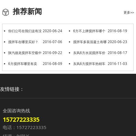
推荐新闻
更多>>
你们公司在我们这有没
2020-06-24
6方不上牌搅拌车哪个
2016-08-19
有销售点？我们想看车怎么看？
搅拌车在哪里买好？
2016-07-06
比较好？
搅拌车多装混凝土有哪
2020-06-23
陕汽德龙搅拌车空载中
2016-09-22
些影响？
东风6方水泥搅拌车价
2016-08-17
载重载是什么意思
6方搅拌车哪里有卖
2016-08-09
格，多少钱一辆？
东风6方搅拌车热销车
2016-11-03
的？
型推荐
友情链接：
全国咨询热线
15727223335
电话：15727223335