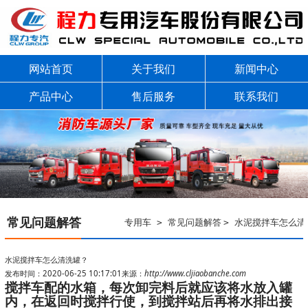
网站首页
关于我们
新闻中心
产品中心
售后服务
联系我们
常见问题解答
专用车
常见问题解答
水泥搅拌车怎么清
>
>
水泥搅拌车怎么清洗罐？
发布时间：2020-06-25 10:17:01
来源：
http://www.cljiaobanche.com
搅拌车配的水箱，每次卸完料后就应该将水放入罐
内，在返回时搅拌行使，到搅拌站后再将水排出接