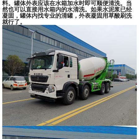
料。罐体外表应该在水箱加水时即可顺便清洗。当
然也可以直接用水箱内的水清洗。如果水泥浆已经
凝固，罐体内找专业的清罐，外表凝固用草酸刷洗
就行了。