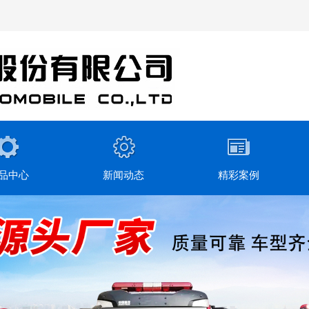
品中心
新闻动态
精彩案例