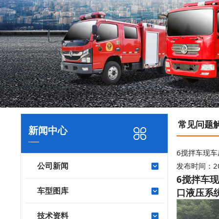
常见问题
新闻中心
6搅拌车现车
公司新闻
发布时间：2016
6搅拌车
车型图库
口液压系
技术资料