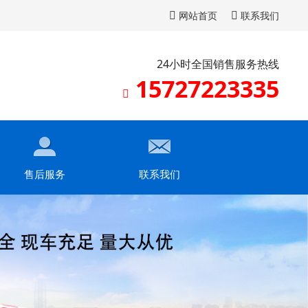
网站首页
联系我们
24小时全国销售服务热线
15727223335
售后服务
联系我们