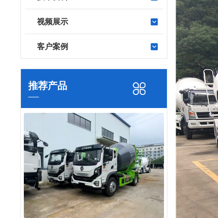
视频展示
客户案例
推荐产品