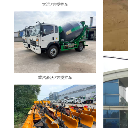
大运7方搅拌车
重汽豪沃7方搅拌车