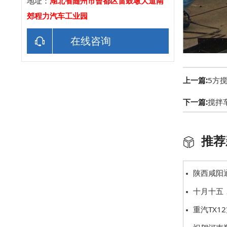
地址：
湖北省随州市曾都区雷鼓墩大道南
郊程力汽车工业园
在线咨询
上一篇:
5方
下一篇:
搅拌
推荐
陕西咸阳
十月十五
重汽TX1