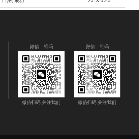
徐工助你成功
2018-02-01
微信二维码
微信二维码
微信扫码 关注我们
微信扫码 关注我们