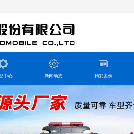
品中心
新闻动态
精彩案例