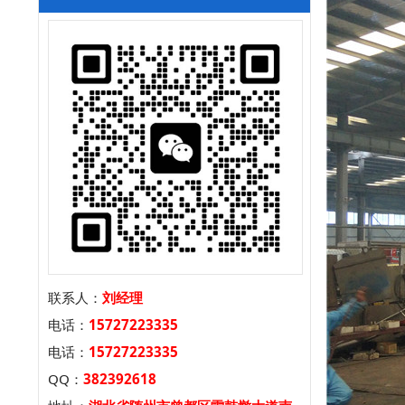
联系人：
刘经理
电话：
15727223335
电话：
15727223335
QQ：
382392618