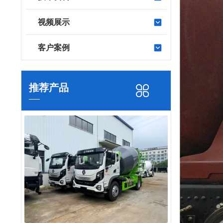
视频展示
客户案例
推荐产品