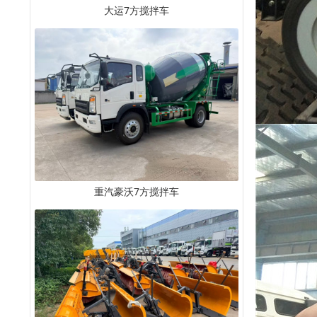
大运7方搅拌车
重汽豪沃7方搅拌车